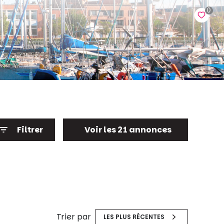
0
Filtrer
Voir les
21
annonces
Réinitialiser
Trier par
LES PLUS RÉCENTES