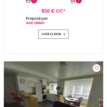
1
1
820 € CC*
Proposé par
ADK IMMO
VOIR LE BIEN