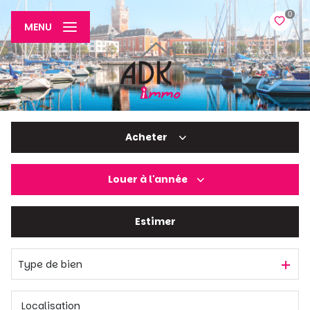
0
MENU
Acheter
Louer
à l'année
De l'ancien
De l'immo pro
Estimer
à l'année
De l'immo pro
Type de bien