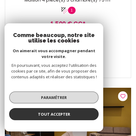
1
1 500 € CC*
Proposé par
Comme beaucoup, notre site
ADK IMMO
utilise les cookies
On aimerait vous accompagner pendant
VOIR LE BIEN
votre visite.
En poursuivant, vous acceptez l'utilisation des
cookies par ce site, afin de vous proposer des
contenus adaptés et réaliser des statistiques !
PARAMÉTRER
TOUT ACCEPTER