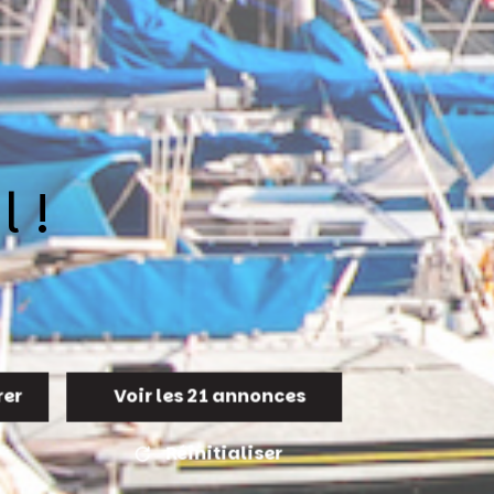
 !
rer
Voir les
21
annonces
Réinitialiser